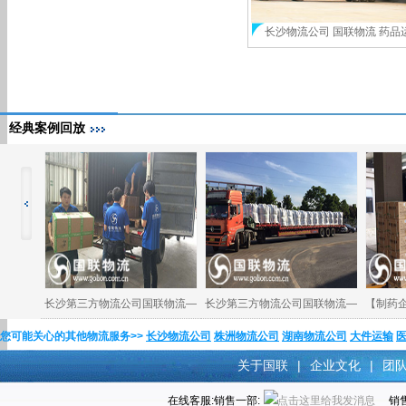
长沙物流公司 国联物流 药品
经典案例回放
流—株洲
长沙第三方物流公司国联物流—
长沙第三方物流公司国联物流—
【制药
您可能关心的其他物流服务>>
长沙物流公司
株洲物流公司
湖南物流公司
大件运输
关于国联
|
企业文化
|
团
在线客服:销售一部:
销售