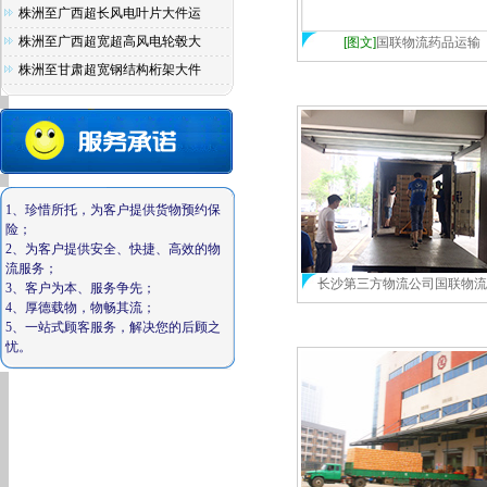
株洲至广西超长风电叶片大件运
株洲至广西超宽超高风电轮毂大
[图文]
国联物流药品运输
株洲至甘肃超宽钢结构桁架大件
1
、珍惜所托，为客户提供货物预约保
险；
2
、为客户提供安全、快捷、高效的物
流服务；
长沙第三方物流公司国联物流
3
、客户为本、服务争先；
4
、厚德载物，物畅其流；
5
、一站式顾客服务，解决您的后顾之
忧。