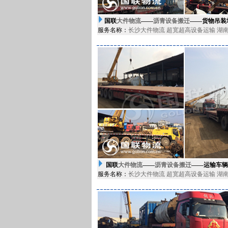
国联
大件物流
——
沥青设备搬迁
——货物吊装
服务名称：
长沙大件物流
超宽超高设备运输
湖
国联
大件物流
——
沥青设备搬迁
——运输车辆
服务名称：
长沙大件物流
超宽超高设备运输
湖