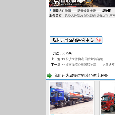
国联
大件物流
——
沥青设备搬迁
——货物
图
服务名称：
长沙大件物流
超宽超高设备运输
湖
浏览：
567
567
上一篇 <<
长沙大件物流 国联炉筒运输
下一篇
>>
湖南物流公司国联物流——比亚迪双
我们还为您提供的其他物流服务