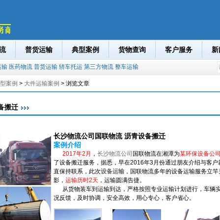
流
普货运输
典型案例
货物查询
客户服务
新
运输
医药物流
普货运输
轿车托运
第三方物流
整车运输
型案例
>
大件运输案例
> 浏览文章
备搬迁
长沙物流公司国联物流 沥青设备搬迁
案例介绍
2017年2月
，
长沙物流公司
国联物流在湘潭为
某环保设备公
了设备搬迁服务，据悉，早在2016年3月份通过朋友介绍与客户
直保持联系，此次
设备运输
，国联物流多年的设备运输服务立竿
影，
运输历时2天
，运输圆满告捷。
从货物装车到运输到达，严格按照专业运输计划进行，车辆
况反馈，及时协调，安全高效，用心专心，客户省心。