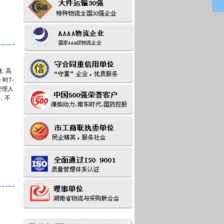
: 高
时7-
管理人
，不