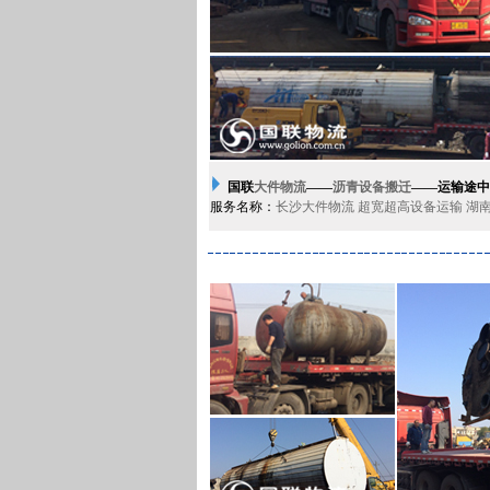
国联
大件物流
——
沥青设备搬迁
——运输途中
服务名称：
长沙大件物流
超宽超高设备运输
湖