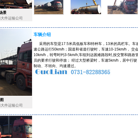
场景
南大件运输公司
车辆介绍
采用的车型是17.5米高低板车和特种车，13米的高栏车。车速
速公路运行50km/h；国道和省道行驶时，车速10-15km/h， 交会 
10km/h，转弯时约3-5km/h;车组到达困难路段时,按交警和路政
员的要求行驶和停放； 经过大型桥梁时，车速5km/h，居中行驶
制动、不转向、均速通过。
图
南大件运输公司