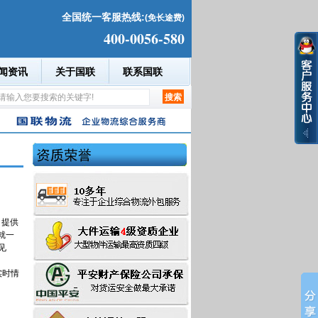
全国统一客服热线:
(免长途费)
400-0056-580
闻资讯
关于国联
联系国联
司
提供
就一
见
实时情