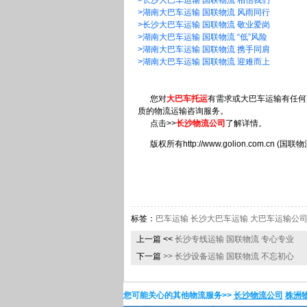
>长沙大巴车运输 国联物流 相信我们
>湖南大巴车运输 国联物流 风雨同行
>长沙大巴车运输 国联物流 敬业爱岗
>湖南大巴车运输 国联物流 “低”风险
>湖南大巴车运输 国联物流 携手同肩
>湖南大巴车运输 国联物流 迎难而上
您对
大巴车托运
有需求或
大巴车运输
有任何
质的物流运输咨询服务。
点击>>
长沙物流公司
了解详情。
版权所有
http://www.golion.com.cn
(国联
标签：
巴车运输
长沙大巴车运输
大巴车运输公
上一篇 <<
长沙专线运输 国联物流 专心专业
下一篇
>>
长沙设备运输 国联物流 不忘初心
您可能关心的其他物流服务>>
长沙物流公司
株洲