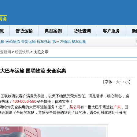
流
普货运输
典型案例
货物查询
客户服务
新
运输
医药物流
普货运输
轿车托运
第三方物流
整车运输
业新闻
>
经营快讯
> 浏览文章
大巴车运输 国联物流 安全实惠
【字体：
大
中
小
】
司
国联物流以客户满意为前提，以天下物流兴荣为己任。满足需求，细心耐心，虔
务热线：
400-0056-580
安全快捷，价格实惠！
流给你安全实惠的
大巴车运输
服务！近日，
某公司
有一批大巴车需运往
广东
，国
划并派遣了合适的车辆，货物安全快捷的到达了目的地，该公司对此感到十分满