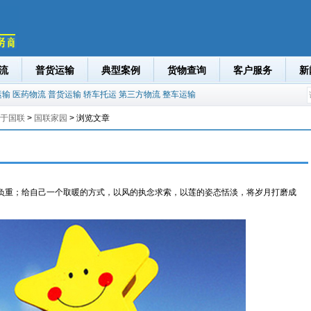
流
普货运输
典型案例
货物查询
客户服务
新
运输
医药物流
普货运输
轿车托运
第三方物流
整车运输
于国联
>
国联家园
> 浏览文章
重；给自己一个取暖的方式，以风的执念求索，以莲的姿态恬淡，将岁月打磨成