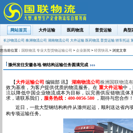
网站首页
大件运输
医药物流
普货运输
典型
长沙物流公司
株洲物流公司
湖南物流公司
大件运输
医药物流
普货运输
轿车托运
您当前位置：
国联物流 专业大型货物运输公司
>
企业新闻
>
经营快讯
> 浏览文章
滁州发往安徽各地 钢结构运输任务圆满完成
【
大件运输公司
编辑部 讯】
湖南物流公司
株洲国联物流
效为基准，为客户提供优质的物流服务。在
重大件运输
中，
流
以降低中国企业物流成本为目标，以完善供应链物流体
求，请联系我们，
服务热线：400-0056-580
，期待与您合作
近日，一批大型钢结构构件从滁州起运，顺利送达省内
构专项运输任务。