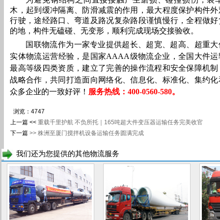
木，起到缓冲隔离、防滑减震的作用，最大程度保护构件外
行驶，途经路口、弯道及路况复杂路段谨慎慢行，全程做好
的地，构件无磕碰、无变形，顺利完成现场交接验收。
国联物流作为一家专业提供超长、超宽、超高、超重大
实体物流运营经验，是国家AAAA级物流企业，全国大件运
最高等级四类资质，建立了完善的操作流程和安全保障机制
战略合作，共同打造面向网络化、信息化、标准化、集约化
众多企业的一致好评！
服务热线
：
400-05
60-580
。
浏览：
47
47
上一篇 <<
重载千里护航 不负所托｜165吨超大件变压器运输任务完美收官
下一篇
>>
株洲至厦门搅拌机设备运输任务圆满完成
我们还为您提供的其他物流服务