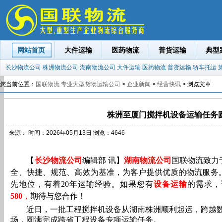
网站首页
大件运输
医药物流
普货运输
典型
长沙物流公司
株洲物流公司
湖南物流公司
大件运输
医药物流
普货运输
轿车托运
您当前位置：
国联物流 专业大型货物运输公司
>
企业新闻
>
经营快讯
> 浏览文章
株洲至厦门搅拌机设备运输任务
来源： 时间：2026年05月13日 浏览：
46
46
【
长沙物流公司
编辑部 讯】
湖南物流公司
国联物流致力
全、快捷、规范、高效为基准，为客户提供优质的物流服务
先地位，有着20年运输经验。如果您有
设备
运
输
的需求，
580
，
期待与您合作！
近日，一批工程搅拌机设备从湖南株洲顺利起运，跨越
场，圆满完成跨省工程设备专项运输任务。