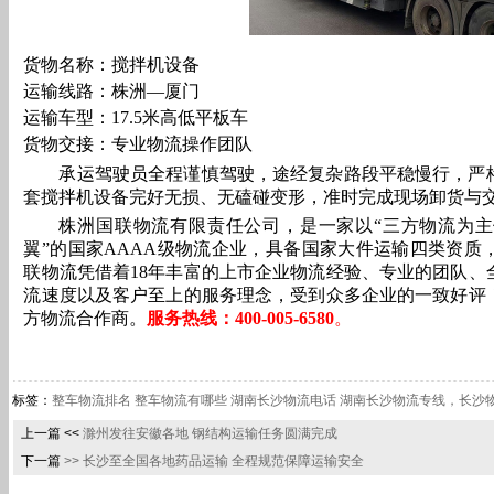
货物名称：搅拌机设备
运输线路：株洲—厦门
运输车型：17.5米高低平板车
货物交接：专业物流操作团队
承运驾驶员全程谨慎驾驶，途经复杂路段平稳慢行，严
套搅拌机设备完好无损、无磕碰变形，准时完成现场卸货与
株洲国联物流有限责任公司，是一家以“三方物流为
翼”的国家AAAA级物流企业，具备国家大件运输四类资质
联物流凭借着18年丰富的上市企业物流经验、专业的团队、
流速度以及客户至上的服务理念，受到众多企业的一致好评
方物流合作商。
服务热线：400-005-
6
580
。
标签：
整车物流排名
整车物流有哪些
湖南长沙物流电话
湖南长沙物流专线，长沙
上一篇 <<
滁州发往安徽各地 钢结构运输任务圆满完成
下一篇
>>
长沙至全国各地药品运输 全程规范保障运输安全