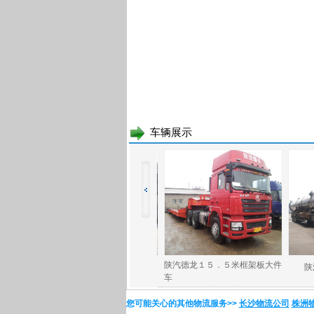
车辆展示
引车 功率：350马
簸箕板
依维柯厢式车
您可能关心的其他物流服务>>
长沙物流公司
株洲