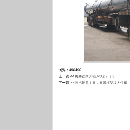
浏览：
490
490
上一篇 <<
梅塞德斯奔驰8×8牵引车3
下一篇
>>
陕汽德龙１５．５米框架板大件车